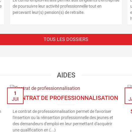
,
Le cumul emploi-retraite permet aux dirigeants d'entreprise
e
de poursuivre leur activité professionnelle tout en
u
percevant leur(s) pension(s) de retraite.
h
TOUS LES DOSSIERS
AIDES
1
CONTRAT DE PROFESSIONNALISATION
JUI
J
n
Le contrat de professionnalisation permet de favoriser
l'insertion ou la réinsertion professionnelle des jeunes et
des demandeurs d'emploi en leur permettant d'acquérir
une qualification en (...)