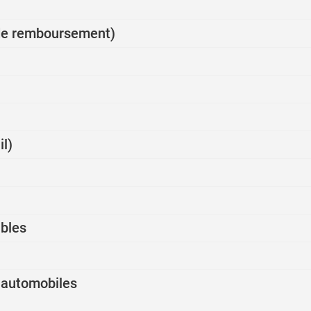
é de remboursement)
il)
ables
s automobiles