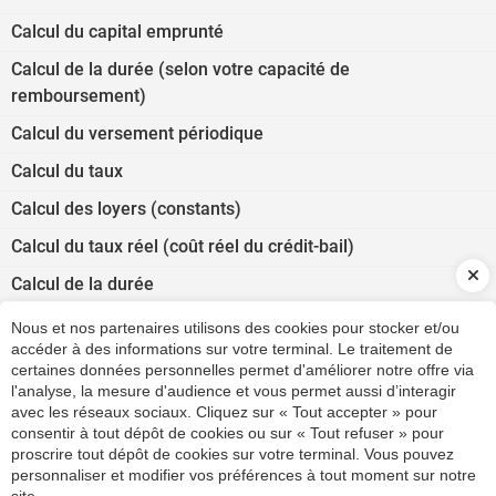
Calcul du capital emprunté
Calcul de la durée (selon votre capacité de
remboursement)
Calcul du versement périodique
Calcul du taux
Calcul des loyers (constants)
Calcul du taux réel (coût réel du crédit-bail)
Calcul de la durée
Absences et congés du salarié
Nous et nos partenaires utilisons des cookies pour stocker et/ou
accéder à des informations sur votre terminal. Le traitement de
Correspondance jours ouvrés/jours ouvrables
certaines données personnelles permet d'améliorer notre offre via
l'analyse, la mesure d'audience et vous permet aussi d’interagir
Seuil de rentabilité (estimation rapide)
avec les réseaux sociaux. Cliquez sur « Tout accepter » pour
Calcul des frais kilométriques : véhicules automobiles
consentir à tout dépôt de cookies ou sur « Tout refuser » pour
proscrire tout dépôt de cookies sur votre terminal. Vous pouvez
Versement transport
personnaliser et modifier vos préférences à tout moment sur notre