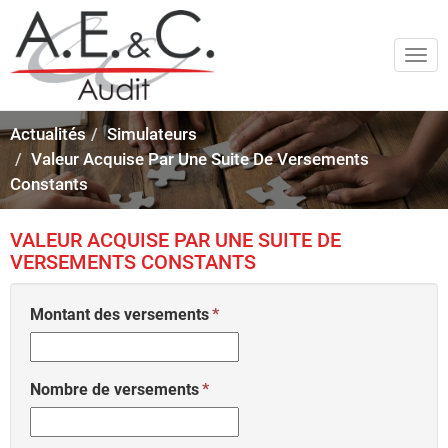
Togg
navi
Actualités
Simulateurs
Valeur Acquise Par Une Suite De Versements
Constants
VALEUR ACQUISE PAR UNE SUITE DE
VERSEMENTS CONSTANTS
Montant des versements
Nombre de versements