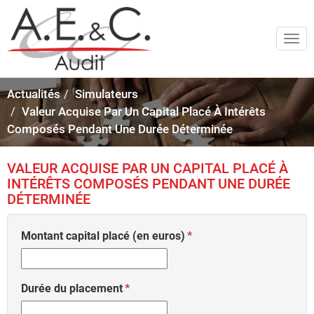
Togg
navi
Actualités
Simulateurs
Valeur Acquise Par Un Capital Placé À Intérêts
Composés Pendant Une Durée Déterminée
VALEUR ACQUISE PAR UN CAPITAL PLACÉ À
INTÉRÊTS COMPOSÉS PENDANT UNE DURÉE
DÉTERMINÉE
Montant capital placé (en euros)
Durée du placement