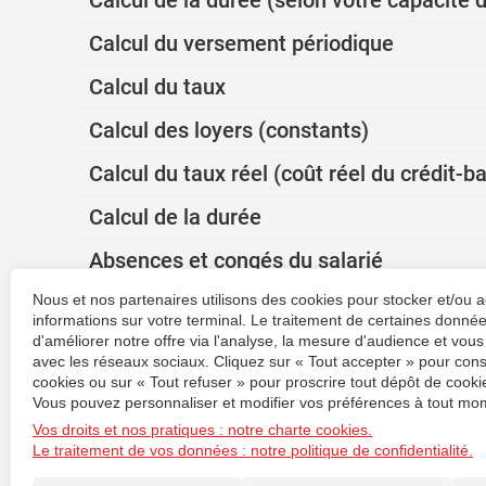
Calcul de la durée (selon votre capacit
Calcul du versement périodique
Calcul du taux
Calcul des loyers (constants)
Calcul du taux réel (coût réel du crédit-ba
Calcul de la durée
Absences et congés du salarié
Correspondance jours ouvrés/jours ouvr
Nous et nos partenaires utilisons des cookies pour stocker et/ou 
informations sur votre terminal. Le traitement de certaines donn
d'améliorer notre offre via l'analyse, la mesure d'audience et vous
Seuil de rentabilité (estimation rapide)
avec les réseaux sociaux. Cliquez sur « Tout accepter » pour cons
cookies ou sur « Tout refuser » pour proscrire tout dépôt de cookie
Calcul des frais kilométriques : véhicule
Vous pouvez personnaliser et modifier vos préférences à tout mom
Vos droits et nos pratiques : notre charte cookies.
Versement transport
Le traitement de vos données : notre politique de confidentialité.