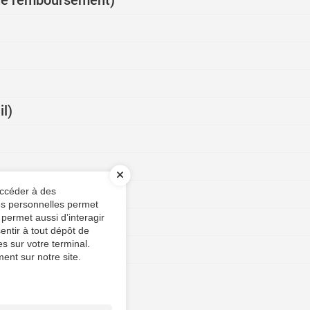
é de remboursement)
il)
ables
accéder à des
ées personnelles permet
 permet aussi d’interagir
entir à tout dépôt de
s sur votre terminal.
s automobiles
ent sur notre site.