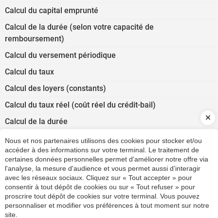
Calcul du capital emprunté
Calcul de la durée (selon votre capacité de
remboursement)
Calcul du versement périodique
Calcul du taux
Calcul des loyers (constants)
Calcul du taux réel (coût réel du crédit-bail)
Calcul de la durée
Absences et congés du salarié
Nous et nos partenaires utilisons des cookies pour stocker et/ou
accéder à des informations sur votre terminal. Le traitement de
Correspondance jours ouvrés/jours ouvrables
certaines données personnelles permet d'améliorer notre offre via
l'analyse, la mesure d'audience et vous permet aussi d’interagir
Seuil de rentabilité (estimation rapide)
avec les réseaux sociaux. Cliquez sur « Tout accepter » pour
Calcul des frais kilométriques : véhicules automobiles
consentir à tout dépôt de cookies ou sur « Tout refuser » pour
proscrire tout dépôt de cookies sur votre terminal. Vous pouvez
Versement transport
personnaliser et modifier vos préférences à tout moment sur notre
site.