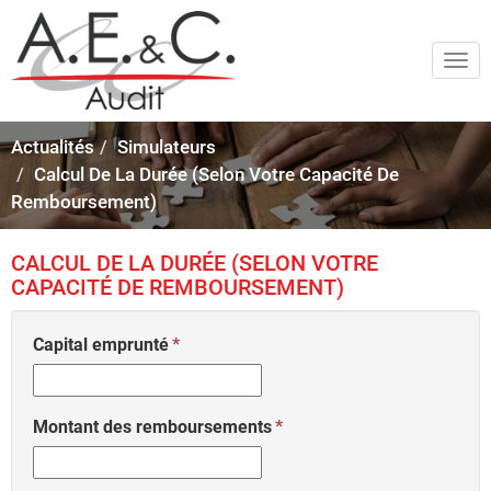
Togg
navi
Actualités
Simulateurs
Calcul De La Durée (selon Votre Capacité De
Remboursement)
CALCUL DE LA DURÉE (SELON VOTRE
CAPACITÉ DE REMBOURSEMENT)
Capital emprunté
Montant des remboursements